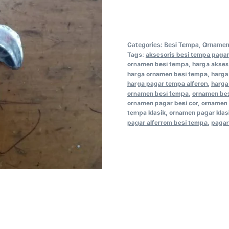
Categories:
Besi Tempa
,
Ornamen
Tags:
aksesoris besi tempa pagar
ornamen besi tempa
,
harga akses
harga ornamen besi tempa
,
harga
harga pagar tempa alferon
,
harga
ornamen besi tempa
,
ornamen bes
ornamen pagar besi cor
,
ornamen 
tempa klasik
,
ornamen pagar klas
pagar alferrom besi tempa
,
pagar