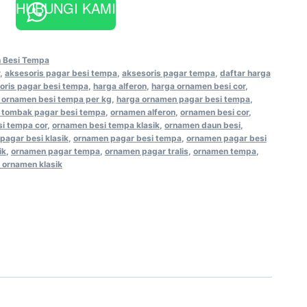
HUBUNGI KAMI
 Besi Tempa
,
aksesoris pagar besi tempa
,
aksesoris pagar tempa
,
daftar harga
oris pagar besi tempa
,
harga alferon
,
harga ornamen besi cor
,
 ornamen besi tempa per kg
,
harga ornamen pagar besi tempa
,
 tombak pagar besi tempa
,
ornamen alferon
,
ornamen besi cor
,
i tempa cor
,
ornamen besi tempa klasik
,
ornamen daun besi
,
pagar besi klasik
,
ornamen pagar besi tempa
,
ornamen pagar besi
ik
,
ornamen pagar tempa
,
ornamen pagar tralis
,
ornamen tempa
,
 ornamen klasik