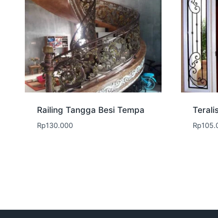
Railing Tangga Besi Tempa
Terali
Rp
130.000
Rp
105.