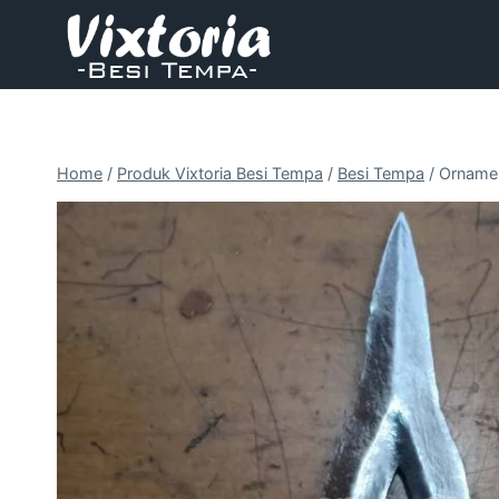
Skip
to
content
Home
/
Produk Vixtoria Besi Tempa
/
Besi Tempa
/
Ornamen