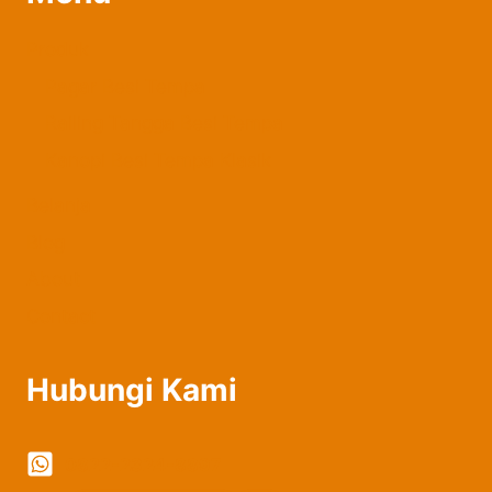
Produk
Pagar Besi Tempa
Railing Tangga Besi Tempa
Kanopi Besi Tempa Klasik
Belanja
Blog
About
Contact
Hubungi Kami
0822-2324-8897