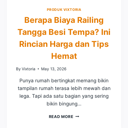
R
PRODUK VIXTORIA
A
I
Berapa Biaya Railing
L
I
Tangga Besi Tempa? Ini
N
G
Rincian Harga dan Tips
B
E
Hemat
S
I
By
Vixtoria
May 13, 2026
T
E
Punya rumah bertingkat memang bikin
M
tampilan rumah terasa lebih mewah dan
P
A
lega. Tapi ada satu bagian yang sering
P
bikin bingung…
E
R
B
READ MORE
M
E
E
R