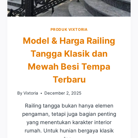
M
H
A
!
H
I
A
N
N
PRODUK VIXTORIA
I
D
P
Model & Harga Railing
A
E
?
R
Tangga Klasik dan
B
E
Mewah Besi Tempa
D
A
Terbaru
A
N
By
Vixtoria
December 2, 2025
P
A
Railing tangga bukan hanya elemen
G
pengaman, tetapi juga bagian penting
A
R
yang menentukan karakter interior
B
rumah. Untuk hunian bergaya klasik
E