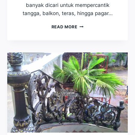
banyak dicari untuk mempercantik
tangga, balkon, teras, hingga pagar…
B
READ MORE
E
R
A
P
A
B
I
A
Y
A
M
E
M
B
U
A
T