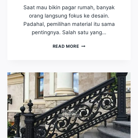
I
Saat mau bikin pagar rumah, banyak
H
orang langsung fokus ke desain.
K
U
Padahal, pemilihan material itu sama
A
pentingnya. Salah satu yang…
T
D
J
READ MORE
A
A
N
N
C
G
O
A
C
N
O
S
K
A
U
L
N
A
T
H
U
P
K
I
R
L
U
I