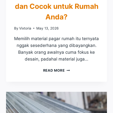
B
dan Cocok untuk Rumah
E
S
Anda?
I
T
By
Vixtoria
May 13, 2026
E
M
Memilih material pagar rumah itu ternyata
P
nggak sesederhana yang dibayangkan.
A
?
Banyak orang awalnya cuma fokus ke
I
desain, padahal material juga…
N
I
B
READ MORE
R
E
I
S
N
I
C
T
I
E
A
M
N
P
H
A