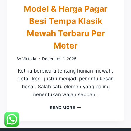
N
I
Model & Harga Pagar
G
H
G
O
Besi Tempa Klasik
A
L
K
L
Mewah Terbaru Per
L
O
A
W
Meter
S
H
I
I
By
Vixtoria
December 1, 2025
K
T
D
A
Ketika berbicara tentang hunian mewah,
A
M
detail kecil justru menjadi penentu kesan
N
M
besar. Salah satu elemen yang paling
E
menentukan wajah sebuah…
W
A
M
READ MORE
H
O
B
D
E
E
S
L