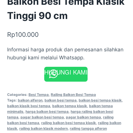
Balkon Besi Tempa Klasik
Tinggi 90 cm
Rp
100.000
Informasi harga produk dan pemesanan silahkan
hubungi kami melalui Whatsapp.
HUBUNGI KAMI
Categories:
Besi Tempa
,
Railing Balkon Besi Tempa
Tags:
balkon alferon
,
balkon besi tempa
,
balkon besi tempa klasik
,
balkon klasik besi tempa
,
balkon tempa klasik
,
balkon tempa
minimalis
,
harga balkon besi tempa
,
harga railing balkon besi
tempa
,
pagar balkon besi tempa
,
pagar balkon tempa
,
railing
balkon besi tempa
,
railing balkon besi tempa klasik
,
railing balkon
klasik
,
railing balkon klasik modern
,
railing tangga alferon