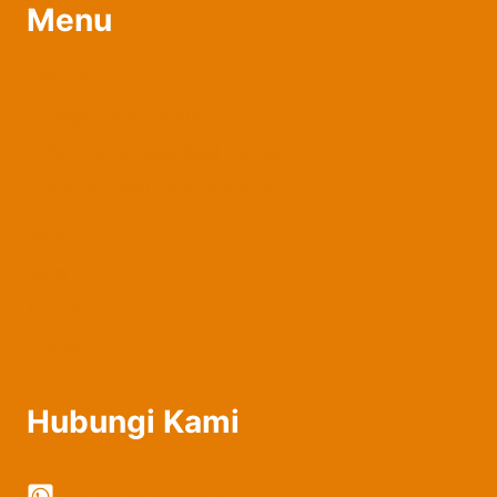
Menu
Produk
Pagar Besi Tempa
Railing Tangga Besi Tempa
Kanopi Besi Tempa Klasik
Belanja
Blog
About
Contact
Hubungi Kami
0822-2324-8897