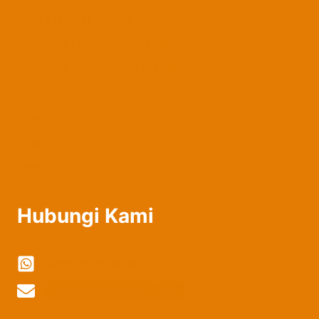
Pagar Besi Tempa
Railing Tangga Besi Tempa
Kanopi Besi Tempa Klasik
Belanja
Blog
About
Contact
Hubungi Kami
0822-2324-8897
vi
***************
@
***
il.com