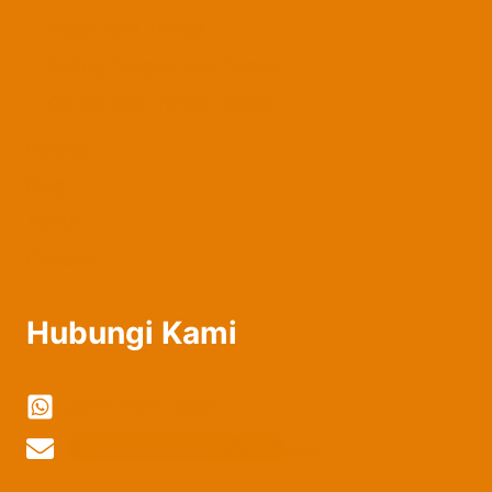
Pagar Besi Tempa
Railing Tangga Besi Tempa
Kanopi Besi Tempa Klasik
Belanja
Blog
About
Contact
Hubungi Kami
0822-2324-8897
vi
***************
@
***
il.com