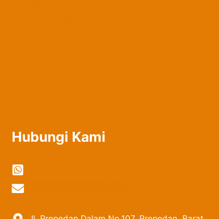
Pagar Besi Tempa
Railing Tangga Besi Tempa
Kanopi Besi Tempa Klasik
Belanja
Blog
About
Contact
Hubungi Kami
0822-2324-8897
vi
***************
@
***
il.com
Jl. Prepedan Dalam No.107, Prepedan, Barat,