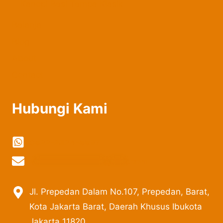
Kanopi Besi Tempa Klasik
Belanja
Blog
About
Contact
Hubungi Kami
0822-2324-8897
vi
***************
@
***
il.com
Jl. Prepedan Dalam No.107, Prepedan, Barat,
Kota Jakarta Barat, Daerah Khusus Ibukota
Jakarta 11820