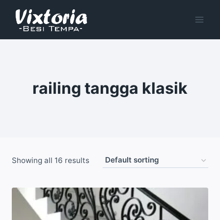
Skip
to
content
railing tangga klasik
Showing all 16 results