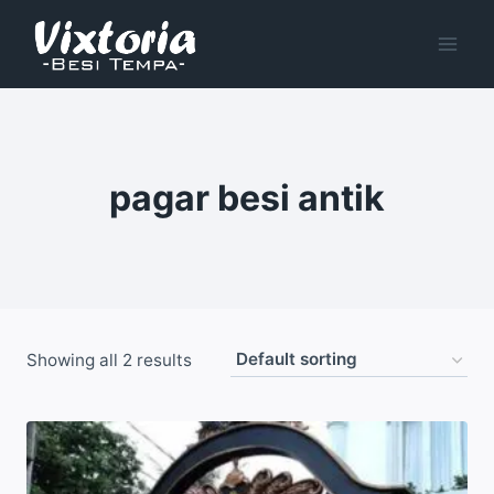
Skip
to
content
pagar besi antik
Showing all 2 results