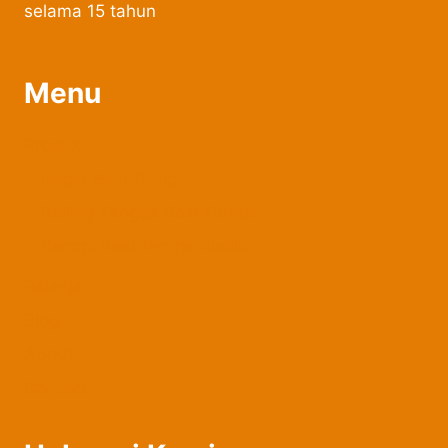
selama 15 tahun
Menu
Produk
Pagar Besi Tempa
Railing Tangga Besi Tempa
Kanopi Besi Tempa Klasik
Belanja
Blog
About
Contact