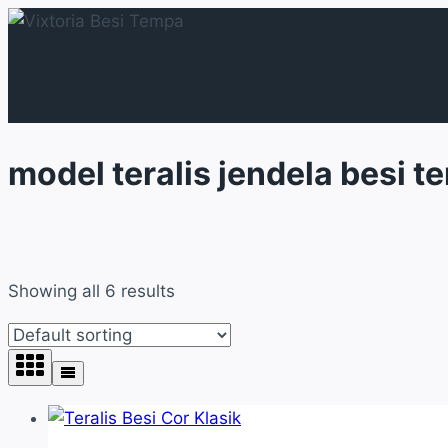
Skip
to
content
model teralis jendela besi 
Showing all 6 results