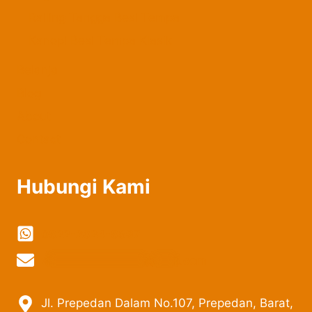
Railing Tangga Besi Tempa
Kanopi Besi Tempa Klasik
Belanja
Blog
About
Contact
Hubungi Kami
0822-2324-8897
vi
***************
@
***
il.com
Jl. Prepedan Dalam No.107, Prepedan, Barat,